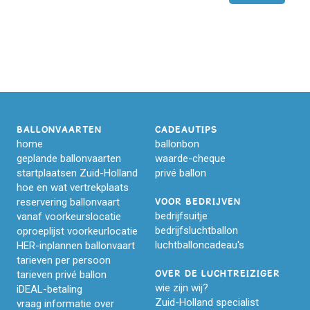
BALLONVAARTEN
CADEAUTIPS
home
ballonbon
geplande ballonvaarten
waarde-cheque
startplaatsen Zuid-Holland
privé ballon
hoe en wat vertrekplaats
reservering ballonvaart
VOOR BEDRIJVEN
bedrijfsuitje
vanaf voorkeurslocatie
bedrijfsluchtballon
oproeplijst voorkeurlocatie
luchtballoncadeau's
HER-inplannen ballonvaart
tarieven per persoon
tarieven privé ballon
OVER DE LUCHTREIZIGER
wie zijn wij?
iDEAL-betaling
Zuid-Holland specialist
vraag informatie over