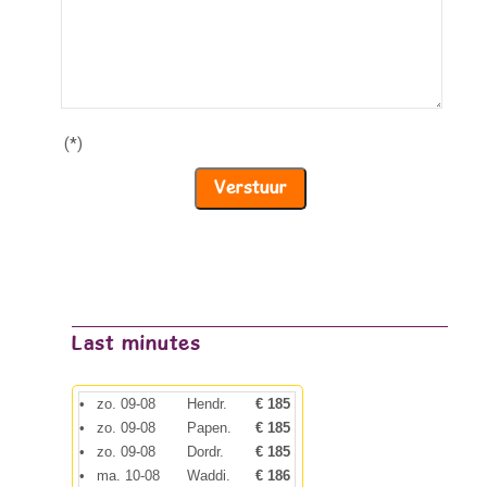
(*)
Last minutes
•
zo. 09-08
Hendr.
€ 185
•
zo. 09-08
Papen.
€ 185
•
zo. 09-08
Dordr.
€ 185
•
ma. 10-08
Waddi.
€ 186