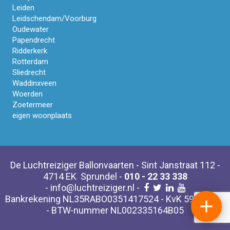
Leiden
Leidschendam/Voorburg
Oudewater
Papendrecht
Ridderkerk
Rotterdam
Sliedrecht
Waddinxveen
Woerden
Zoetermeer
eigen woonplaats
De Luchtreiziger Ballonvaarten - Sint Janstraat 112 -
4714 EK Sprundel -
010 - 22 33 338
-
info@luchtreiziger.nl
-
Bankrekening NL35RABO0351417524 - KvK 59475803

- BTW-nummer NL002335164B05