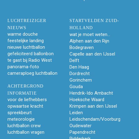
LUCHTREIZIGER
STARTVELDEN ZUID-
NIEUWS
HOLLAND
warme douche
wat je moet weten...
feestelijke landing
Alphen aan den Rijn
nieuwe luchtballon
Bodegraven
gefeliciteerd ballonbon
Capelle aan den IJssel
te gast bij Radio West
Delft
panorama-foto
Den Haag
cameraploeg luchtballon
Dordrecht
Gorinchem
ACHTERGROND
Gouda
Hendrik-Ido Ambacht
INFORMATIE
voor de liefhebbers
Hoeksche Waard
opwaartse kracht
Krimpen aan den IJssel
spreekbeurt
Leiden
meteorologie
Leidschendam/Voorburg
luchtballon crew
Oudewater
luchtballon vragen
Papendrecht
Ridderkerk