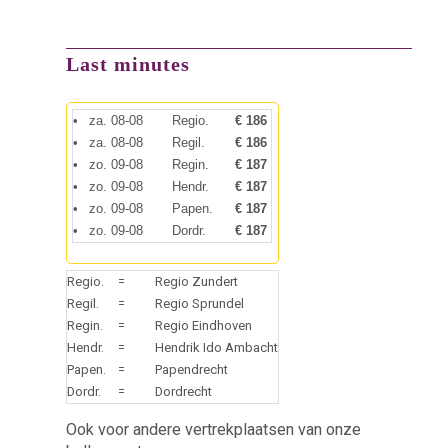
Last minutes
•
za. 08-08
Regio.
€ 186
•
za. 08-08
Regil.
€ 186
•
zo. 09-08
Regin.
€ 187
•
zo. 09-08
Hendr.
€ 187
•
zo. 09-08
Papen.
€ 187
•
zo. 09-08
Dordr.
€ 187
Regio.
=
Regio Zundert
Regil.
=
Regio Sprundel
Regin.
=
Regio Eindhoven
Hendr.
=
Hendrik Ido Ambacht
Papen.
=
Papendrecht
Dordr.
=
Dordrecht
Ook voor andere vertrekplaatsen van onze