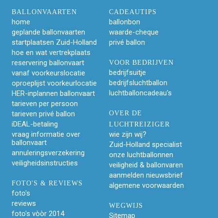
BALLONVAARTEN
CADEAUTIPS
home
ballonbon
geplande ballonvaarten
waarde-cheque
startplaatsen Zuid-Holland
privé ballon
hoe en wat vertrekplaats
reservering ballonvaart
VOOR BEDRIJVEN
bedrijfsuitje
vanaf voorkeurslocatie
bedrijfsluchtballon
oproeplijst voorkeurlocatie
luchtballoncadeau's
HER-inplannen ballonvaart
tarieven per persoon
tarieven privé ballon
OVER DE
iDEAL-betaling
LUCHTREIZIGER
vraag informatie over
wie zijn wij?
ballonvaart
Zuid-Holland specialist
annuleringsverzekering
onze luchtballonnen
veiligheidsinstructies
veiligheid & ballonvaren
aanmelden nieuwsbrief
FOTO'S & REVIEWS
algemene voorwaarden
foto's
reviews
WEGWIJS
foto's vòòr 2014
Sitemap