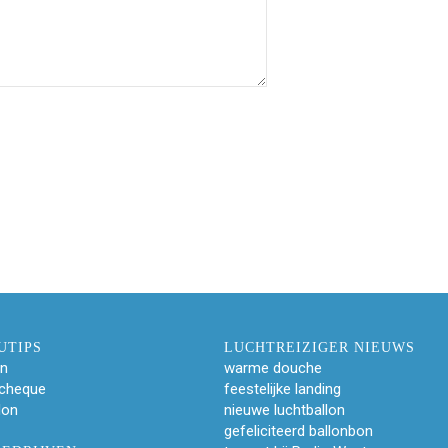
UTIPS
LUCHTREIZIGER NIEUWS
on
warme douche
cheque
feestelijke landing
lon
nieuwe luchtballon
gefeliciteerd ballonbon