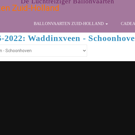
De Luchtreiziger Ballonvaarten
BALLONVAARTEN ZUID-HOLLAND
CADE
06-2022: Waddinxveen - Schoonhov