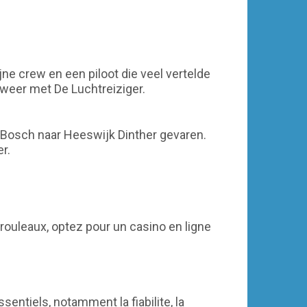
ne crew en een piloot die veel vertelde
 weer met De Luchtreiziger.
 Bosch naar Heeswijk Dinther gevaren.
r.
ouleaux, optez pour un casino en ligne
entiels, notamment la fiabilite, la