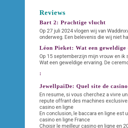
Reviews
Bart 2: Prachtige vlucht
Op 27 juli 2024 vlogen wij van Waddinxv
onderweg. Een belevenis die wij niet h
Léon Pieket: Wat een geweldige
Op 15 septemberzijn mijn vrouw en ik 
Wat een geweldige ervaring. De ceremon
:
JewellpaiDe: Quel site de casino 
En resume, si vous cherchez a vivre un
repute offrant des machines exclusive
casino en ligne
En conclusion, le baccara en ligne est u
casino en ligne France
Choisir le meilleur casino en ligne en 