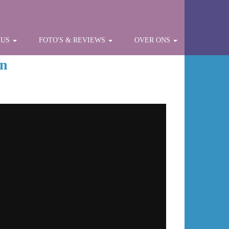
AUS
FOTO'S & REVIEWS
OVER ONS
en