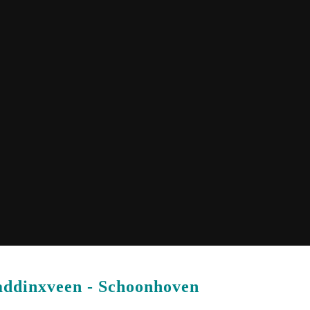
addinxveen - Schoonhoven