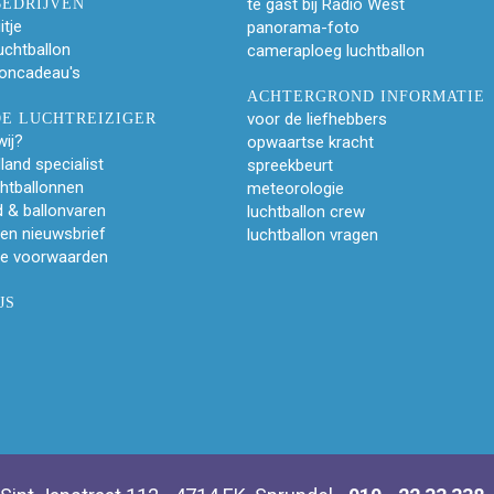
te gast bij Radio West
BEDRIJVEN
itje
panorama-foto
luchtballon
cameraploeg luchtballon
loncadeau's
ACHTERGROND INFORMATIE
voor de liefhebbers
DE LUCHTREIZIGER
wij?
opwaartse kracht
land specialist
spreekbeurt
htballonnen
meteorologie
id & ballonvaren
luchtballon crew
en nieuwsbrief
luchtballon vragen
e voorwaarden
JS