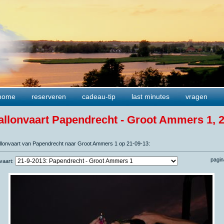
home
reserveren
cadeau-tip
last minutes
vragen
allonvaart Papendrecht - Groot Ammers 1, 
ballonvaart van Papendrecht naar Groot Ammers 1 op 21-09-13:
pagin
nvaart: