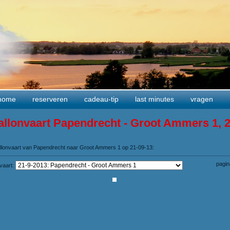
home
reserveren
cadeau-tip
last minutes
vragen
allonvaart Papendrecht - Groot Ammers 1, 
ballonvaart van Papendrecht naar Groot Ammers 1 op 21-09-13:
pagin
nvaart: