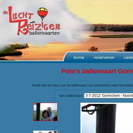
home
reserveren
cade
Foto's ballonvaart Gor
Bekijk hier de foto's van de ballonvaart van Gorinchem naar Noordelo
Kies ballonvaart: