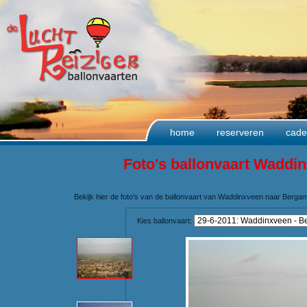
home
reserveren
cade
Foto's ballonvaart Waddi
Bekijk hier de foto's van de ballonvaart van Waddinxveen naar Berga
Kies ballonvaart: