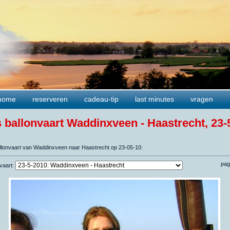
home
reserveren
cadeau-tip
last minutes
vragen
s ballonvaart Waddinxveen - Haastrecht, 23-
ballonvaart van Waddinxveen naar Haastrecht op 23-05-10:
pag
nvaart: